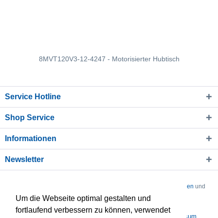
8MVT120V3-12-4247 - Motorisierter Hubtisch
Service Hotline
Shop Service
Informationen
Newsletter
* Alle Preise verstehen sich zzgl. Mehrwertsteuer und
Versandkosten
und
Um die Webseite optimal gestalten und
ggf. Nachnahmegebühren, wenn nicht anders beschrieben
fortlaufend verbessern zu können, verwendet
Über uns
Kontakt
Datenschutz
AGB
Impressum