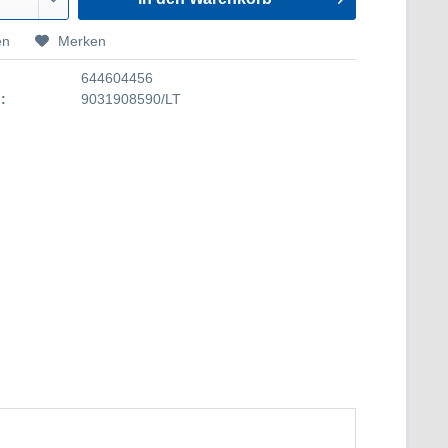
en
Merken
644604456
:
9031908590/LT