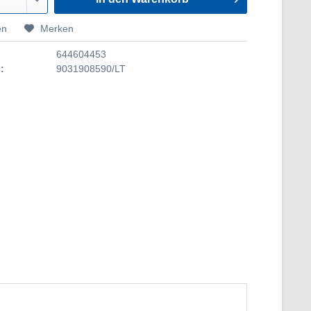
en
Merken
644604453
:
9031908590/LT