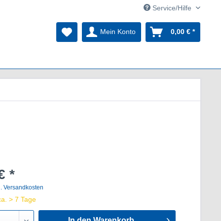
Service/Hilfe
Mein Konto
0,00 € *
€ *
l. Versandkosten
ca. > 7 Tage
In den Warenkorb