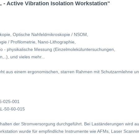
 Active Vibration Isolation Workstation"
kopie,
Optische Nahfeldmikroskopie / NSOM,
gie / Profilometrie,
Nano-Lithographie,
io - physikalische Messung (
Einzelmoleküluntersuchungen,
,..), und vieles mehr...
eht aus einem ergonomischen, starren Rahmen mit Schutzarmlehne und 
6-025-001
L-50-60-015
halten der Stromversorgung durchgeführt. Bei Laständerungen
wird au
rkstation wurde für empfindliche Instrumente wie AFMs, Laser Scanni