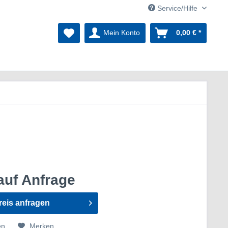
Service/Hilfe
Mein Konto
0,00 € *
auf Anfrage
reis anfragen
en
Merken