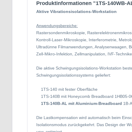
Produktinformationen "1TS-140WB-AL -
Aktive Vibrationsisolations-Workstation
Anwendungsbereiche:
Rastersondenmikroskopie,
Rasterelektronenmikros
Kontroll-Laser-Mikroskopie,
Interferometrie,
Metrolo
Ultradünne Filmanwendungen,
Analysenwaagen,
B
Zell-Mikro-Infektion,
Zellmanipulation,
IVF-Techniken
Die aktive Schwingungsisolations-Workstation best
Schwingungsisolationssystems geliefert:
1TS-140 mit fester Oberfläche
1TS-140B mit Honeycomb Breadboard 1HB05-0
1TS-140B-AL mit Aluminium-Breadboard
1B-A
Die Lastkompensation wird automatisch beim Einsc
Isolationsmodus zurückgekehrt.
Das Design der Wo
usw. optimiert.