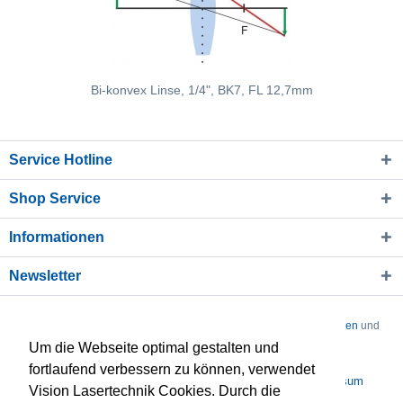
Bi-konvex Linse, 1/4", BK7, FL 12,7mm
Service Hotline
Shop Service
Informationen
Newsletter
* Alle Preise verstehen sich zzgl. Mehrwertsteuer und
Versandkosten
und
Um die Webseite optimal gestalten und
ggf. Nachnahmegebühren, wenn nicht anders beschrieben
fortlaufend verbessern zu können, verwendet
Über uns
Kontakt
Datenschutz
AGB
Impressum
Vision Lasertechnik Cookies. Durch die