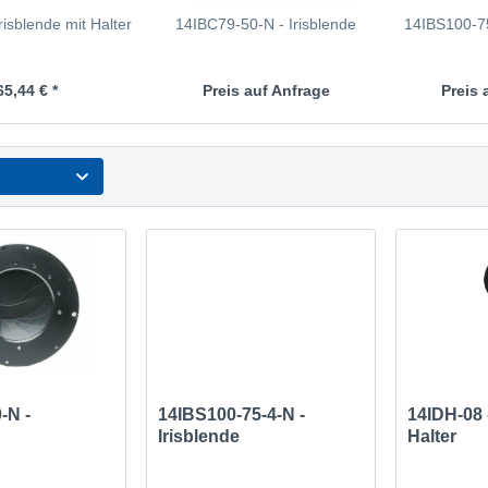
risblende mit Halter
14IBC79-50-N - Irisblende
14IBS100-75
65,44 € *
Preis auf Anfrage
Preis 
-N -
14IBS100-75-4-N -
14IDH-08 -
Irisblende
Halter