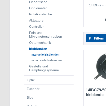
Lineartische
14IDH-2 - I
Goniometer
Rotationstische
Aktuatoren
Controller
Fein-und
Mikrometerschrauben
Filtern
Optomechanik
Irisblenden
manuelle Irisblenden
motorisierte Irisblenden
Gestelle und
Dämpfungssysteme
Optik
Zubehör
14IBC79-50
Irisblende
Blog