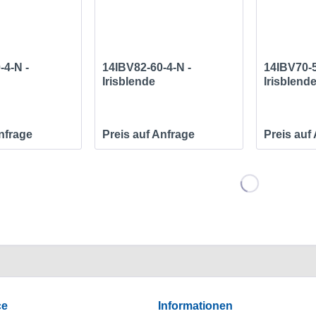
-4-N -
14IBV82-60-4-N -
14IBV70-5
Irisblende
Irisblend
Anfrage
Preis auf Anfrage
Preis auf
ce
Informationen