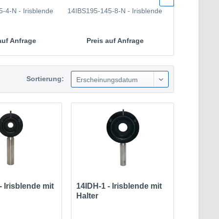
-4-N - Irisblende
14IBS195-145-8-N - Irisblende
14IBS70-50-2,
auf Anfrage
Preis auf Anfrage
Preis a
Sortierung:
Erscheinungsdatum
 Irisblende mit
14IDH-1 - Irisblende mit
Halter