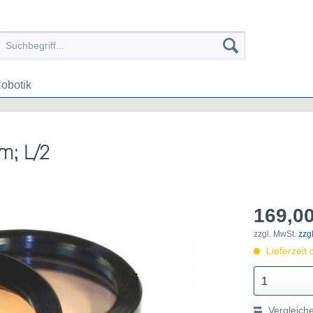
obotik
m; L/2
169,00
zzgl. MwSt.
zzg
Lieferzeit 
1
Vergleich