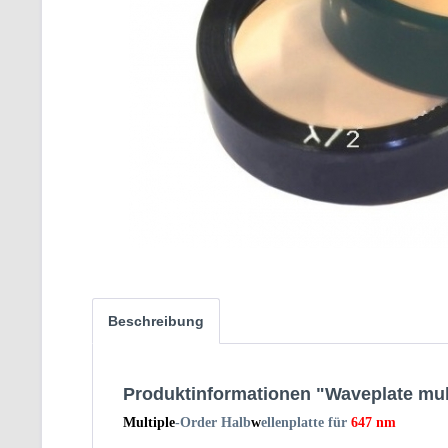
Beschreibung
Produktinformationen "Waveplate mult
Multiple
-Order Halb
w
ellenplatte
für
647
nm