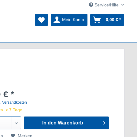
Service/Hilfe
Mein Konto
0,00 € *
 € *
l. Versandkosten
ca. > 7 Tage
In den Warenkorb
en
Merken