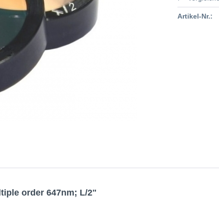
Artikel-Nr.:
iple order 647nm; L/2"