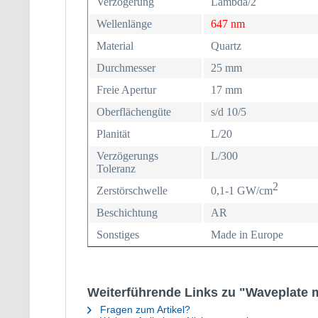
Verzögerung
Lambda/2
Wellenlänge
647
nm
Material
Quartz
Durchmesser
25 mm
Freie Apertur
17 mm
Oberflächengüte
s/d 10/5
Planität
L/20
Verzögerungs
L/300
Toleranz
2
Zerstörschwelle
0,1-1 GW/cm
Beschichtung
AR
Sonstiges
Made in Europe
Weiterführende Links zu "Waveplate m
Fragen zum Artikel?