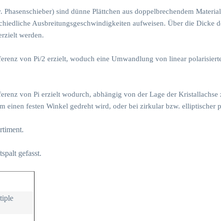
 Phasenschieber) sind dünne Plättchen aus doppelbrechendem Material d
chiedliche Ausbreitungsgeschwindigkeiten aufweisen. Über die Dicke de
rzielt werden.
erenz von Pi/2 erzielt, woduch eine Umwandlung von linear polarisierter
erenz von Pi erzielt wodurch, abhängig von der Lage der Kristallachse 
 um einen festen Winkel gedreht wird, oder bei zirkular bzw. elliptischer
rtiment.
spalt gefasst.
tiple