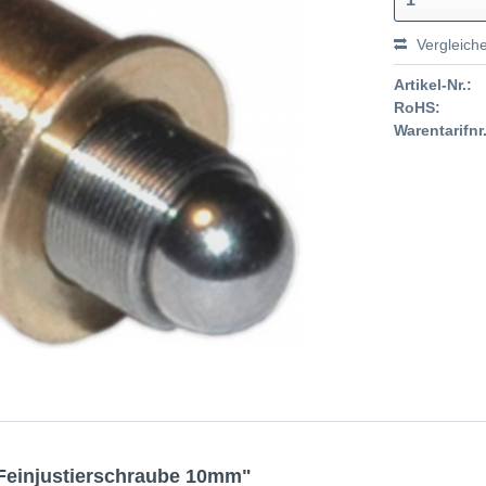
Vergleich
Artikel-Nr.:
RoHS:
Warentarifnr.
Feinjustierschraube 10mm"