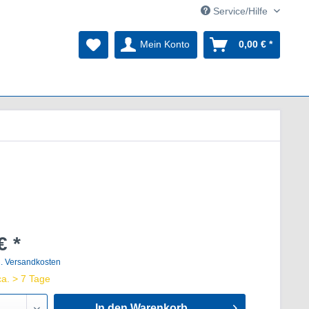
Service/Hilfe
Mein Konto
0,00 € *
€ *
l. Versandkosten
ca. > 7 Tage
In den Warenkorb