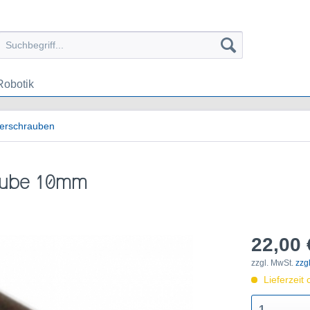
Robotik
terschrauben
raube 10mm
22,00 
zzgl. MwSt.
zzg
Lieferzeit 
1