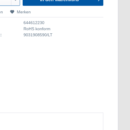
en
Merken
644612230
RoHS konform
:
9031908590/LT