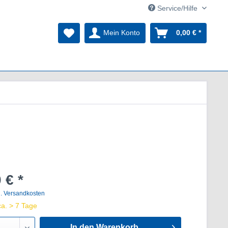
Service/Hilfe
Mein Konto
0,00 € *
 € *
l. Versandkosten
ca. > 7 Tage
In den Warenkorb