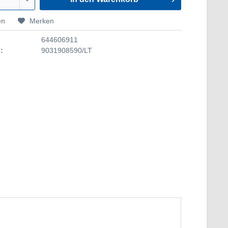
en
Merken
644606911
:
9031908590/LT