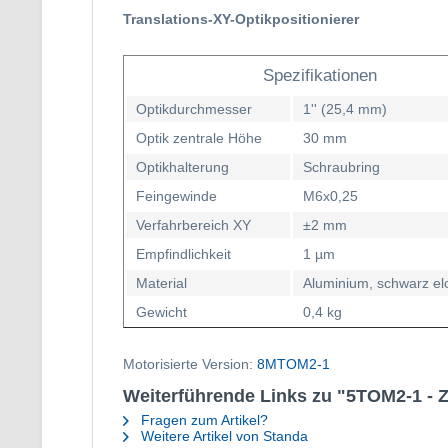
Translations-XY-
Optikpositionierer
Spezifikationen
Optikdurchmesser
1'' (25,4 mm)
Optik zentrale Höhe
30 mm
Optikhalterung
Schraubring
Feingewinde
M6x0,25
Verfahrbereich XY
±2 mm
Empfindlichkeit
1 µm
Material
Aluminium, schwarz elo
Gewicht
0,4 kg
Motorisierte Version:
8MTOM2-1
Weiterführende Links zu "5TOM2-1 - Z
Fragen zum Artikel?
Weitere Artikel von Standa