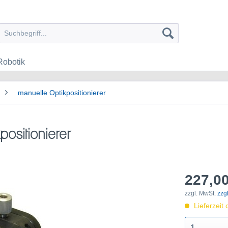
Robotik
manuelle Optikpositionierer
ositionierer
227,00
zzgl. MwSt.
zzg
Lieferzeit 
1