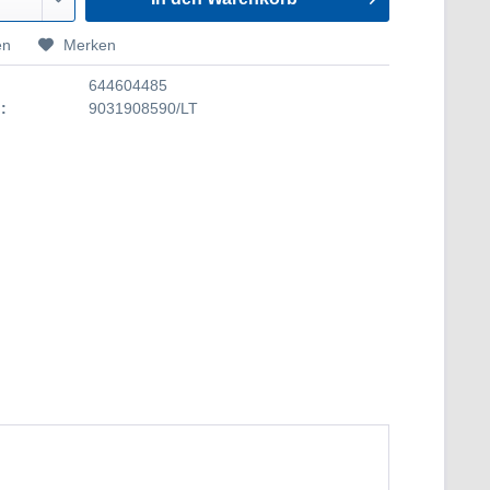
en
Merken
644604485
:
9031908590/LT