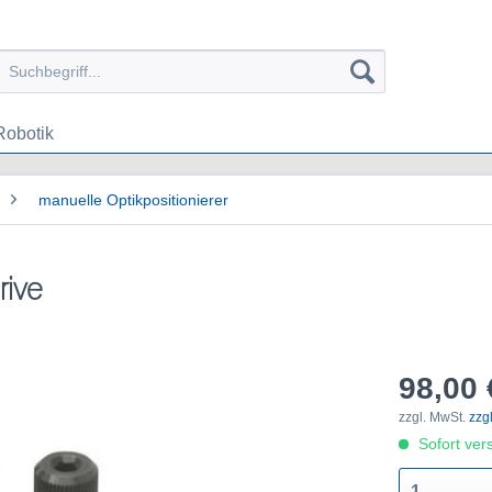
Robotik
manuelle Optikpositionierer
rive
98,00 
zzgl. MwSt.
zzg
Sofort vers
1