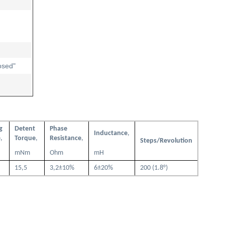
osed"
g
Detent
Phase
Inductance
,
e
,
Torque
,
Resistance
,
Steps/Revolution
mNm
Ohm
mH
15,5
3,2±10%
6±20%
200 (1.8°)