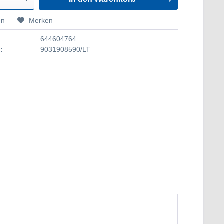
en
Merken
644604764
:
9031908590/LT