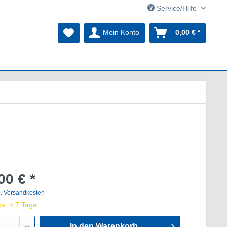
Service/Hilfe
Mein Konto
0,00 € *
00 € *
l. Versandkosten
ca. > 7 Tage
In den Warenkorb