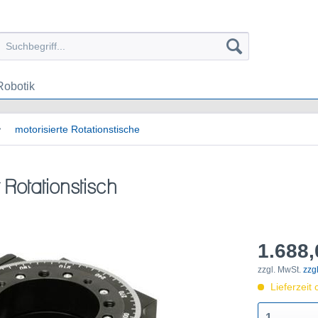
Robotik
motorisierte Rotationstische
Rotationstisch
1.688,
zzgl. MwSt.
zzg
Lieferzeit 
1