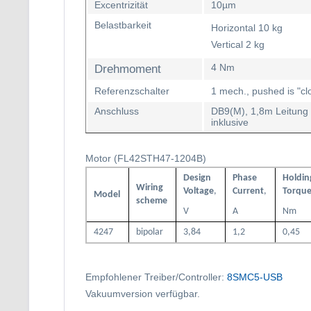
Excentrizität
10µm
Belastbarkeit
Horizontal 10 kg
Vertical 2 kg
Drehmoment
4 Nm
Referenzschalter
1 mech., pushed is "cl
Anschluss
DB9(M), 1,8m Leitung
inklusive
Motor (FL42STH47-1204B)
Design
Phase
Holdin
Wiring
Voltage
,
Current
,
Torqu
Model
scheme
V
A
Nm
4247
bipolar
3,84
1,2
0,45
Empfohlener Treiber/Controller:
8SMC5-USB
Vakuumversion verfügbar.