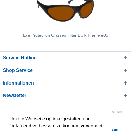
Eye Protection Glasses Filter BGR Frame #35
Service Hotline
Shop Service
Informationen
Newsletter
* Alle Preise verstehen sich zzgl. Mehrwertsteuer und
Versandkosten
und
Um die Webseite optimal gestalten und
ggf. Nachnahmegebühren, wenn nicht anders beschrieben
fortlaufend verbessern zu können, verwendet
Über uns
Kontakt
Datenschutz
AGB
Impressum