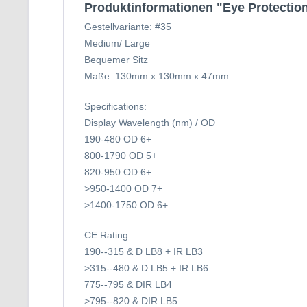
Produktinformationen "Eye Protection
Gestellvariante: #35
Medium/ Large
Bequemer Sitz
Maße: 130mm x 130mm x 47mm
Specifications:
Display Wavelength (nm) / OD
190-480 OD 6+
800-1790 OD 5+
820-950 OD 6+
>950-1400 OD 7+
>1400-1750 OD 6+
CE Rating
190--315 & D LB8 + IR LB3
>315--480 & D LB5 + IR LB6
775--795 & DIR LB4
>795--820 & DIR LB5