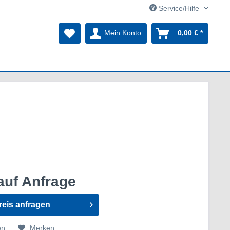
Service/Hilfe
Mein Konto
0,00 € *
auf Anfrage
reis anfragen
en
Merken