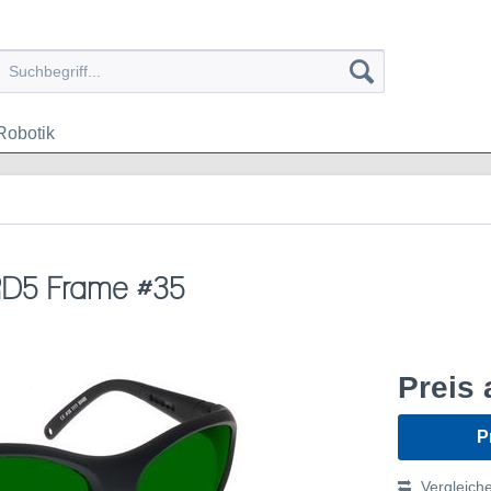
Robotik
 IRD5 Frame #35
Preis 
P
Vergleich